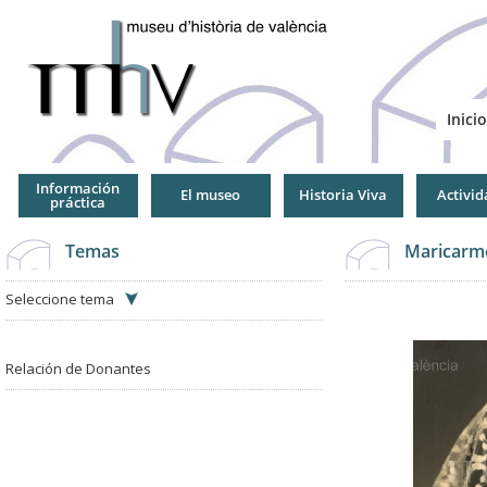
Jump
to
Navigation
Inicio
Información
El museo
Historia Viva
Activid
práctica
Temas
Maricarm
Seleccione tema
Relación de Donantes