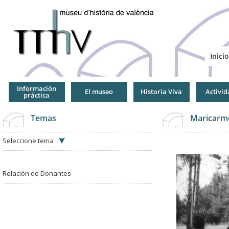
Jump
to
Navigation
Inicio
Información
El museo
Historia Viva
Activid
práctica
Temas
Maricarm
Seleccione tema
Relación de Donantes