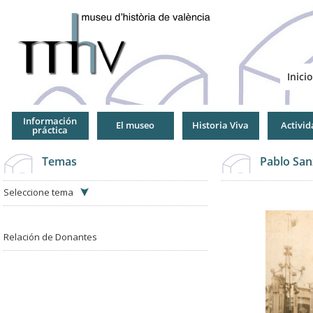
Jump
to
Navigation
Inicio
Información
El museo
Historia Viva
Activid
práctica
Temas
Pablo San
Seleccione tema
Relación de Donantes