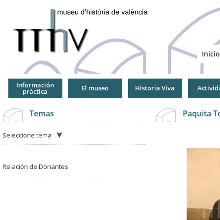
Jump
to
Navigation
Inicio
Información
El museo
Historia Viva
Activid
práctica
Temas
Paquita T
Seleccione tema
Relación de Donantes