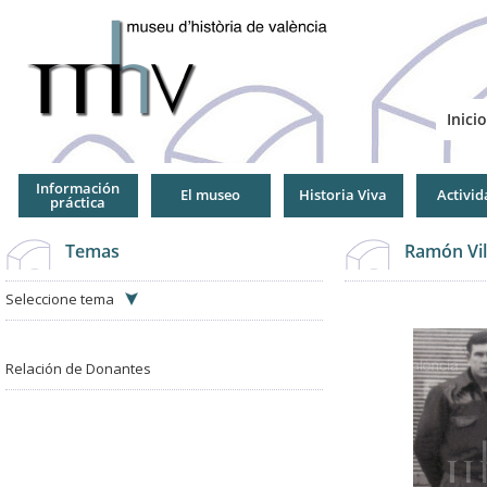
Jump
to
Navigation
Inicio
Información
El museo
Historia Viva
Activid
práctica
Temas
Ramón Vil
Seleccione tema
Relación de Donantes