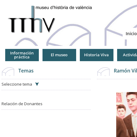
Jump
to
Navigation
Inicio
Información
El museo
Historia Viva
Activid
práctica
Temas
Ramón Vil
Seleccione tema
Relación de Donantes