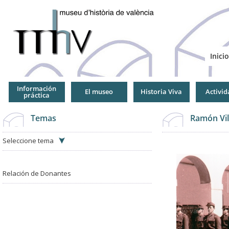
Jump
to
Navigation
Inicio
Información
El museo
Historia Viva
Activid
práctica
Temas
Ramón Vil
Seleccione tema
Relación de Donantes