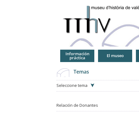
Jump
to
Navigation
Información
El museo
práctica
Temas
Seleccione tema
Relación de Donantes