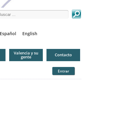
arch this site
Español
English
Valencia y su
Contacto
gente
Entrar