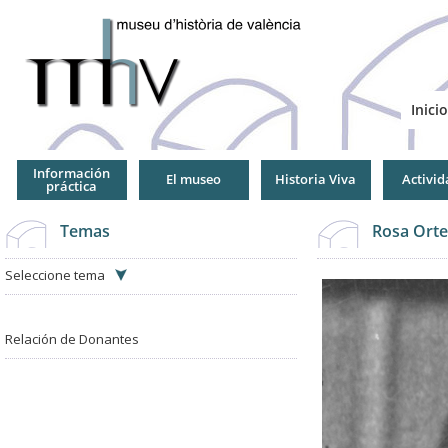
Jump
to
Navigation
Inicio
Información
El museo
Historia Viva
Activid
práctica
Temas
Rosa Orte
Seleccione tema
Relación de Donantes