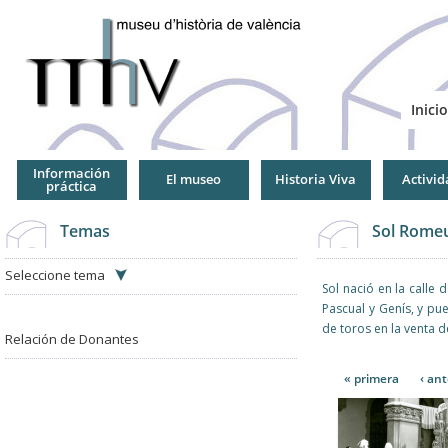
Jump
to
Navigation
Inicio
Información
El museo
Historia Viva
Activid
práctica
Temas
Sol Romeu
Seleccione tema
Sol nació en la calle 
Pascual y Genís, y p
de toros en la venta d
Relación de Donantes
Páginas
« primera
‹ ant
Páginas