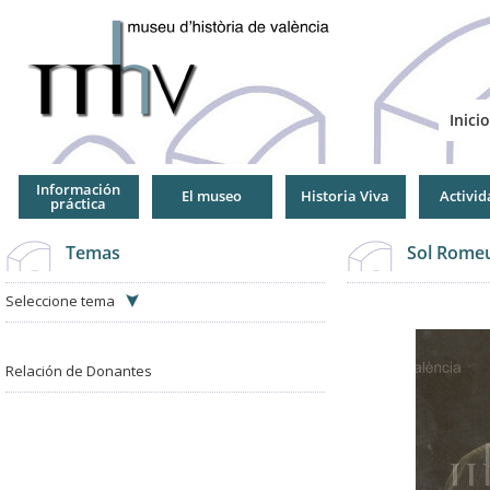
Jump
to
Navigation
Inicio
Información
El museo
Historia Viva
Activid
práctica
Temas
Sol Romeu
Seleccione tema
Relación de Donantes