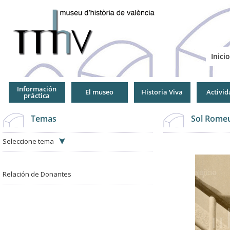
Jump
to
Navigation
Inicio
Información
El museo
Historia Viva
Activid
práctica
Temas
Sol Romeu
Seleccione tema
Relación de Donantes