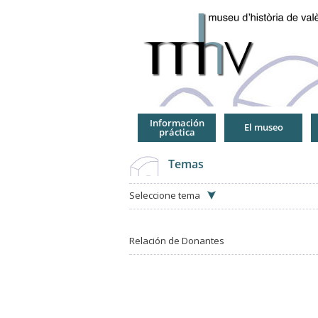
Jump
to
Navigation
Información
El museo
práctica
Temas
Seleccione tema
Relación de Donantes