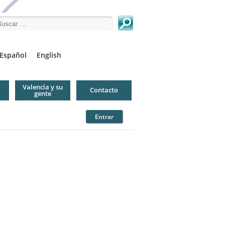
arch this site
Español
English
Valencia y su
Contacto
gente
Entrar