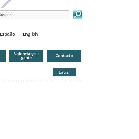
arch this site
Español
English
Valencia y su
Contacto
gente
Entrar