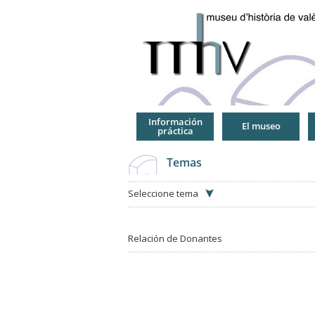
Jump
to
Navigation
Información
El museo
práctica
Temas
Seleccione tema
Relación de Donantes