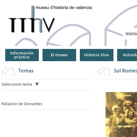
Jump
to
Navigation
Inicio
Información
El museo
Historia Viva
Activid
práctica
Temas
Sol Romeu
Seleccione tema
Relación de Donantes