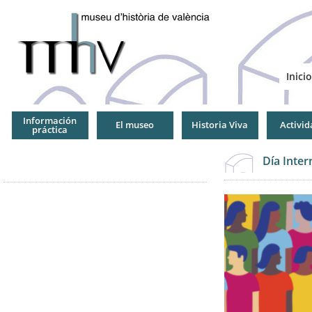
Jump
to
Navigation
Inicio
Información
El museo
Historia Viva
Activid
práctica
Día Inter