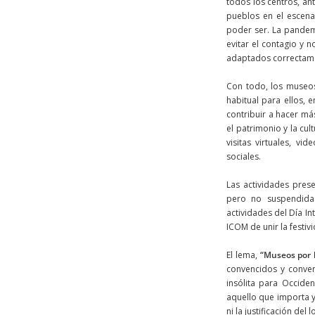
todos los centros, ant
pueblos en el escena
poder ser. La pandemi
evitar el contagio y 
adaptados correctame
Con todo, los museos
habitual para ellos, 
contribuir a hacer má
el patrimonio y la cu
visitas virtuales, vi
sociales.
Las actividades pres
pero no suspendidas
actividades del Día I
ICOM de unir la festi
El lema,
“Museos por l
convencidos y conven
insólita para Occide
aquello que importa y
ni la justificación del