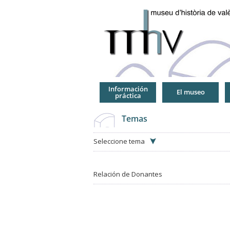
Jump
to
Navigation
Información
El museo
práctica
Temas
Seleccione tema
Relación de Donantes