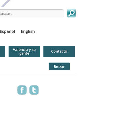
arch this site
Español
English
Valencia y su
Contacto
gente
Entrar