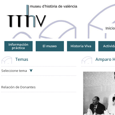
Jump
to
Navigation
Inicio
Información
El museo
Historia Viva
Activid
práctica
Temas
Amparo H
Seleccione tema
Relación de Donantes