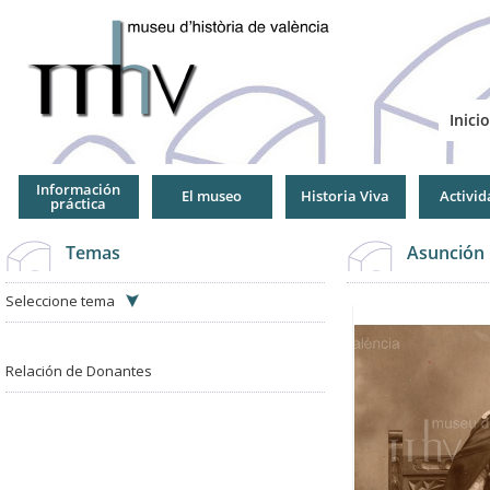
Jump
to
Navigation
Inicio
Información
El museo
Historia Viva
Activid
práctica
Temas
Asunción 
Seleccione tema
Relación de Donantes