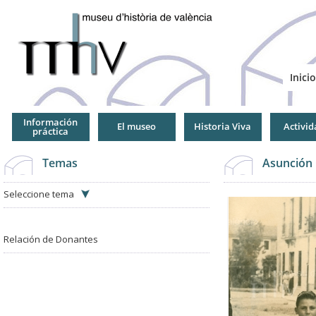
Jump
to
Navigation
Inicio
Información
El museo
Historia Viva
Activid
práctica
Temas
Asunción 
Seleccione tema
Relación de Donantes