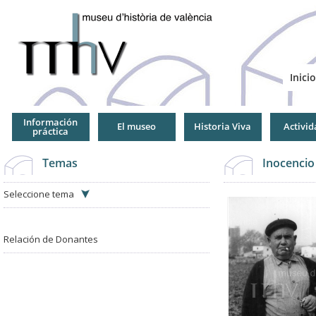
Jump
to
Navigation
Inicio
Información
El museo
Historia Viva
Activid
práctica
Temas
Inocencio
Seleccione tema
Relación de Donantes