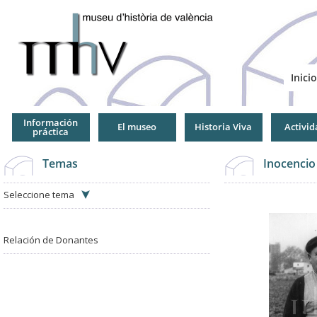
Jump
to
Navigation
Inicio
Información
El museo
Historia Viva
Activid
práctica
Temas
Inocencio
Seleccione tema
Relación de Donantes