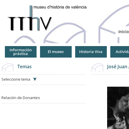
Jump
to
Navigation
Inicio
Información
El museo
Historia Viva
Activid
práctica
Temas
José Juan
Seleccione tema
Relación de Donantes