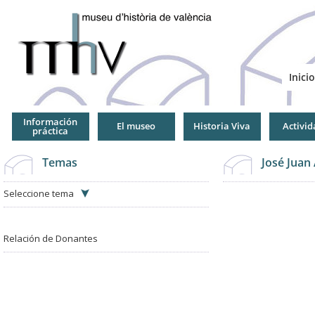
Jump
to
Navigation
Inicio
Información
El museo
Historia Viva
Activid
práctica
Temas
José Juan
Seleccione tema
Relación de Donantes