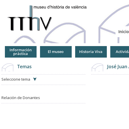
Jump
to
Navigation
Inicio
Información
El museo
Historia Viva
Activid
práctica
Temas
José Juan
Seleccione tema
Relación de Donantes