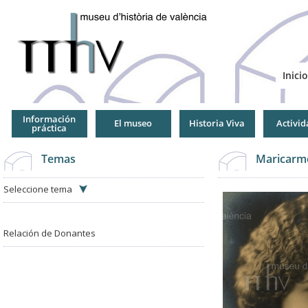
Jump
to
Navigation
Inicio
Información
El museo
Historia Viva
Activid
práctica
Temas
Maricarm
Seleccione tema
Relación de Donantes