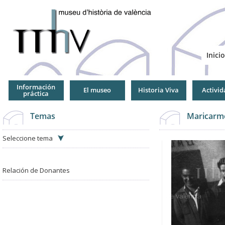
Jump
to
Navigation
Inicio
Información
El museo
Historia Viva
Activid
práctica
Temas
Maricarm
Seleccione tema
Relación de Donantes