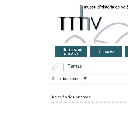
Jump
to
Navigation
Información
El museo
práctica
Temas
Seleccione tema
Relación de Donantes