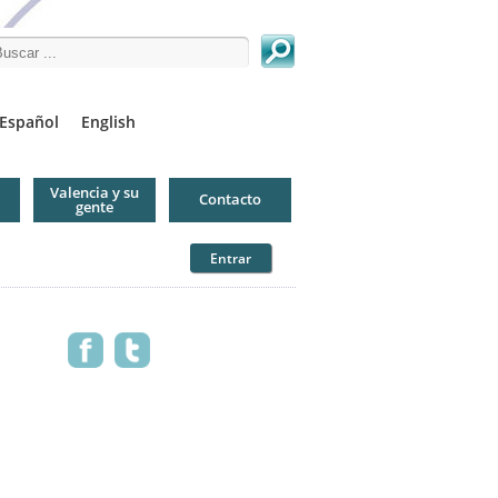
arch this site
Español
English
Valencia y su
Contacto
gente
Entrar