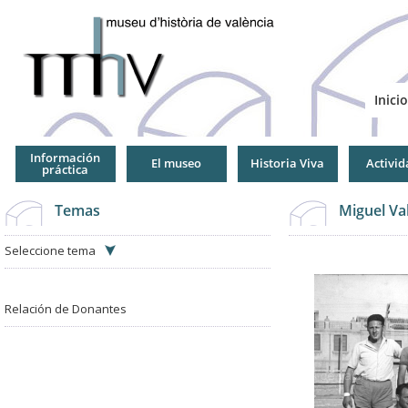
Jump
to
Navigation
Inicio
Información
El museo
Historia Viva
Activid
práctica
Temas
Miguel Va
Seleccione tema
Relación de Donantes