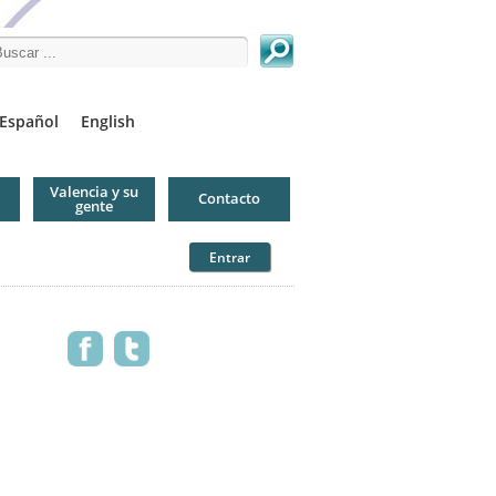
arch this site
Español
English
Valencia y su
Contacto
gente
Entrar