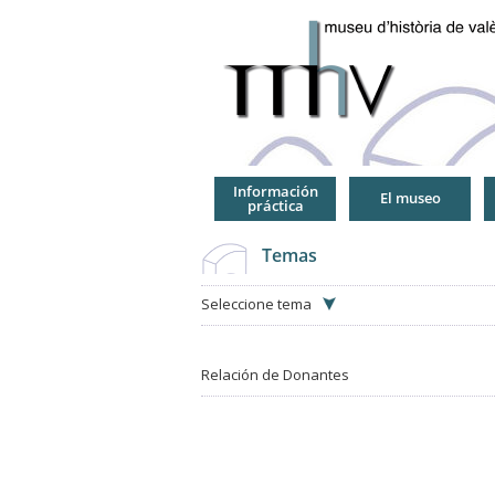
Jump
to
Navigation
Información
El museo
práctica
Temas
Seleccione tema
Relación de Donantes