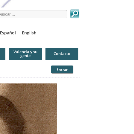
arch this site
Español
English
Valencia y su
Contacto
gente
Entrar