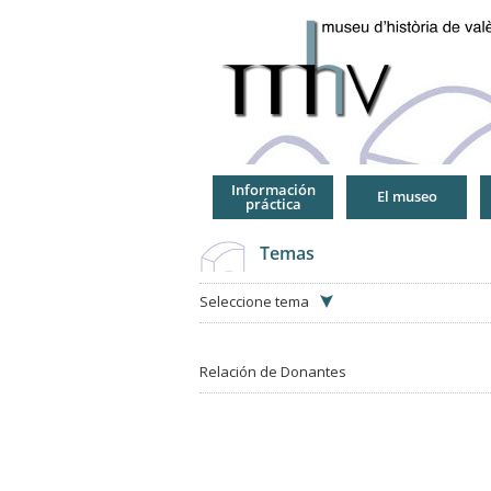
Jump
to
Navigation
Información
El museo
práctica
Temas
Seleccione tema
Relación de Donantes