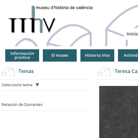
Jump
to
Navigation
Inicio
Información
El museo
Historia Viva
Activid
práctica
Temas
Teresa Ca
Seleccione tema
Relación de Donantes