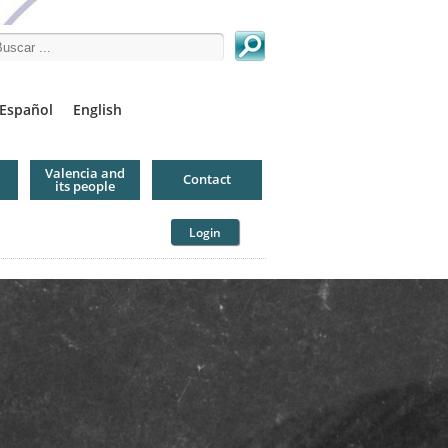
arch this site
Español
English
Valencia and
Contact
its people
Login