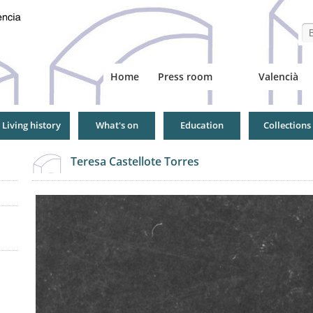
Se
Home
Press room
Valencià
Living history
What's on
Education
Collections
Teresa Castellote Torres