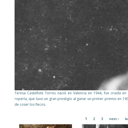
Teresa Castellote Torres nació en Valencia en 1944, fue criada en 
ropería, que tuvo un gran prestigio al ganar un primer premio en 19
de coser los flecos.
Pages
1
2
3
next ›
la
Pages