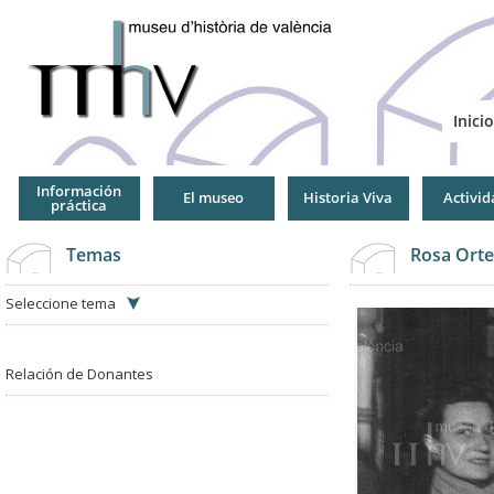
Jump
to
Navigation
Inicio
Información
El museo
Historia Viva
Activid
práctica
Temas
Rosa Orte
Seleccione tema
Relación de Donantes