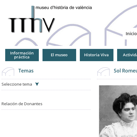
Jump
to
Navigation
Inicio
Información
El museo
Historia Viva
Activid
práctica
Temas
Sol Romeu
Seleccione tema
Relación de Donantes