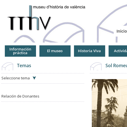
Jump
to
Navigation
Inicio
Información
El museo
Historia Viva
Activid
práctica
Temas
Sol Romeu
Seleccione tema
Relación de Donantes