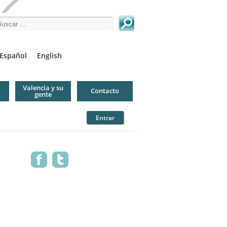
arch this site
Español
English
Valencia y su
Contacto
gente
Entrar