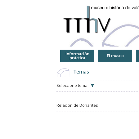
Jump
to
Navigation
Información
El museo
práctica
Temas
Seleccione tema
Relación de Donantes