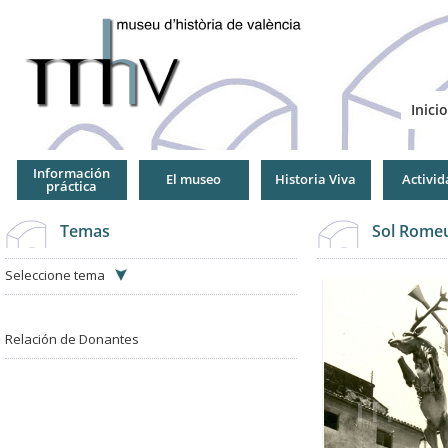
Jump
to
Navigation
Inicio
Información
El museo
Historia Viva
Activid
práctica
Temas
Sol Romeu
Seleccione tema
Relación de Donantes