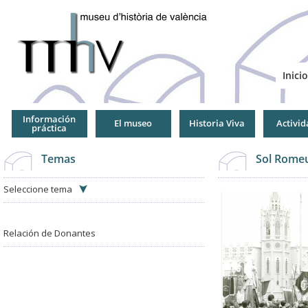
Jump
to
Navigation
Inicio
Información
El museo
Historia Viva
Activid
práctica
Temas
Sol Romeu
Seleccione tema
Relación de Donantes