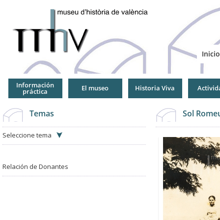
Jump
to
Navigation
Inicio
Información
El museo
Historia Viva
Activid
práctica
Temas
Sol Romeu
Seleccione tema
Relación de Donantes