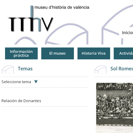
Jump
to
Navigation
Inicio
Información
El museo
Historia Viva
Activid
práctica
Temas
Sol Romeu
Seleccione tema
Relación de Donantes