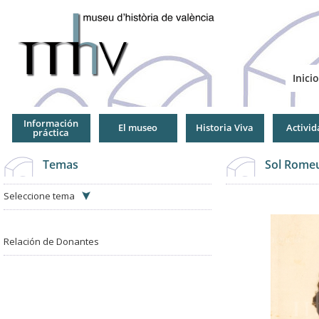
Jump
to
Navigation
Inicio
Información
El museo
Historia Viva
Activid
práctica
Temas
Sol Romeu
Seleccione tema
Relación de Donantes