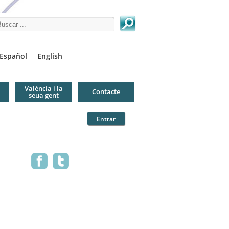
arch this site
Español
English
València i la
Contacte
seua gent
Entrar