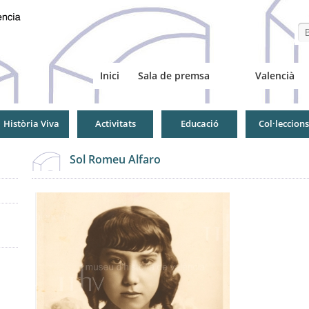
Se
Inici
Sala de premsa
Valencià
Història Viva
Activitats
Educació
Col·leccions
Sol Romeu Alfaro