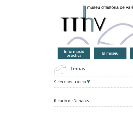
Jump
to
Navigation
Informació
El museu
pràctica
Temas
Seleccioneu tema
Relació de Donants