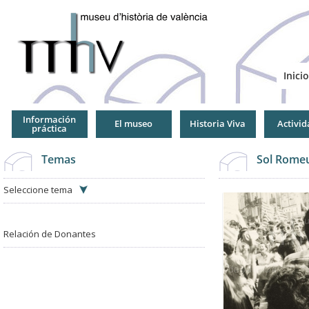
Jump
to
Navigation
Inicio
Información
El museo
Historia Viva
Activid
práctica
Temas
Sol Romeu
Seleccione tema
Relación de Donantes