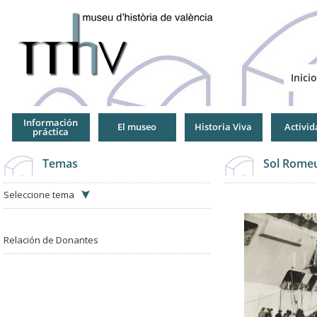
Jump
to
Navigation
Inicio
Información
El museo
Historia Viva
Activid
práctica
Temas
Sol Romeu
Seleccione tema
Relación de Donantes