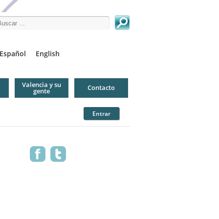
arch this site
Español
English
Valencia y su
Contacto
gente
Entrar