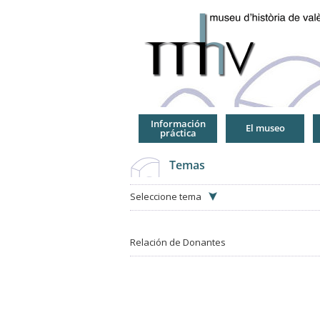
Jump
to
Navigation
Información
El museo
práctica
Temas
Seleccione tema
Relación de Donantes