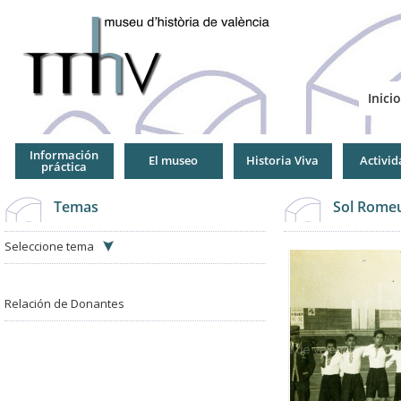
Jump
to
Navigation
Inicio
Información
El museo
Historia Viva
Activid
práctica
Temas
Sol Romeu
Seleccione tema
Relación de Donantes