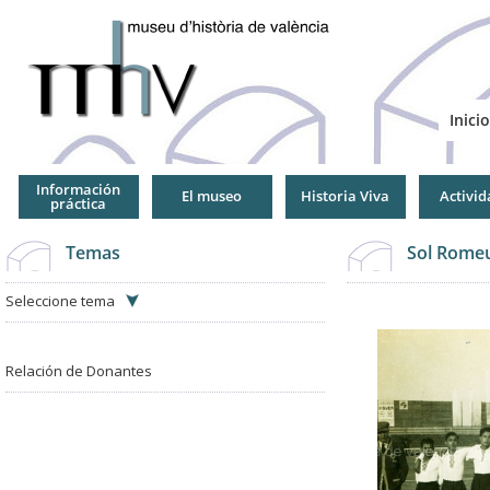
Jump
to
Navigation
Inicio
Información
El museo
Historia Viva
Activid
práctica
Temas
Sol Romeu
Seleccione tema
Relación de Donantes