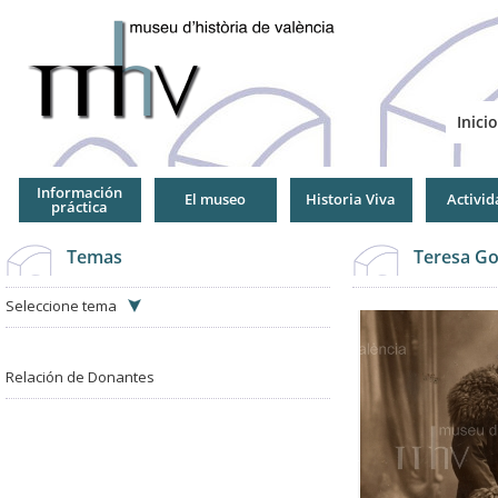
Jump
to
Navigation
Inicio
Información
El museo
Historia Viva
Activid
práctica
Temas
Teresa Go
Seleccione tema
Relación de Donantes