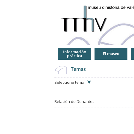
Jump
to
Navigation
Información
El museo
práctica
Temas
Seleccione tema
Relación de Donantes