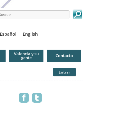
arch this site
Español
English
Valencia y su
Contacto
gente
Entrar